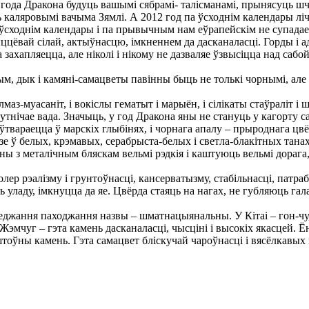
ода Дракона будуць вашымі сябрамі- талісманамі, прынясуць шча
каляровымі вачыма Зямлі. А 2012 год па ўсходнім календары ліч
а ўсходнім календары і па прывычным нам еўрапейскім не супадае
жыццёвай сілай, актыўнасцю, імкненнем да дасканаласці. Горды і 
а захапляецца, але ніколі і нікому не дазваляе ўзвысіцца над саб
ым, дык і камяні-самацветы павінны быць не толькі чорнымі, але і
з-муасаніт, і вокіслы гематыт і марыён, і сілікаты стаўраліт і 
дсутнічае вада. Значыць, у год Дракона яны не стануць у кагорт
і ўтвараецца ў марскіх глыбінях, і чорнага апалу – прыроднага 
ў белых, крэмавых, серабрыста-белых і светла-блакітных танах,
з металічным бляскам вельмі рэдкія і каштуюць вельмі дорага, 
колер рэалізму і грунтоўнасці, кансерватызму, стабільнасці, патр
уладу, імкнуцца да яе. Цвёрда стаяць на нагах, не губляюць гал
еджання паходжання назвы – шматнацыянальны. У Кітаі – гон-чу, у
 Жэмчуг – гэта камень дасканаласці, чысціні і высокіх якасцей. Ё
штоўны камень. Гэта самацвет бліскучай чароўнасці і вясёлкавых 