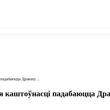
і падабаюцца Дракону…
я каштоўнасці падабаюцца Д