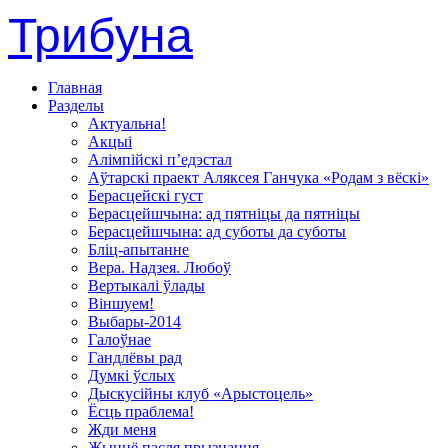
Трибуна
Главная
Разделы
Актуальна!
Акцыі
Алімпійскі п’едэстал
Аўтарскі праект Аляксея Ганчука «Родам з вёскі»
Берасцейскі густ
Берасцейшчына: ад пятніцы да пятніцы
Берасцейшчына: ад суботы да суботы
Бліц-апытанне
Вера. Надзея. Любоў
Вертыкалі ўлады
Віншуем!
Выбары-2014
Галоўнае
Гандлёвы рад
Думкі ўслых
Дыскусійны клуб «Арыстоцель»
Ёсць праблема!
Жди меня
Жыццё пасля прызнання