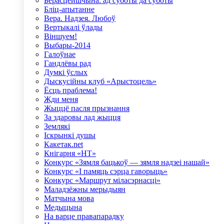
Берасцейшчына: ад суботы да суботы
Бліц-апытанне
Вера. Надзея. Любоў
Вертыкалі ўлады
Віншуем!
Выбары-2014
Галоўнае
Гандлёвы рад
Думкі ўслых
Дыскусійны клуб «Арыстоцель»
Ёсць праблема!
Жди меня
Жыццё пасля прызнання
За здаровы лад жыцця
Землякі
Іскрынкі душы
Какетак.net
Кнігарня «НТ»
Конкурс «Зямля бацькоў — зямля надзеі нашай»
Конкурс «І памяць сэрца гаворыць»
Конкурс «Маршрут міласэрнасці»
Маладзёжны мерыдыян
Матчына мова
Медыцына
На варце правапарадку