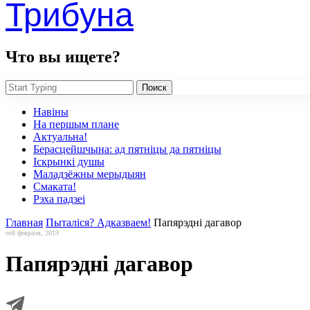
Трибуна
Что вы ищете?
Поиск
Навiны
На першым плане
Актуальна!
Берасцейшчына: ад пятніцы да пятніцы
Іскрынкі душы
Маладзёжны мерыдыян
Смаката!
Рэха падзеі
Главная
Пыталіся? Адказваем!
Папярэдні дагавор
от
8 февраля, 2019
Папярэдні дагавор