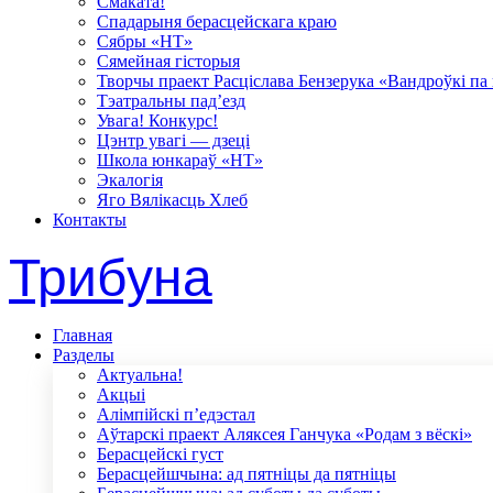
Смаката!
Спадарыня берасцейскага краю
Сябры «НТ»
Сямейная гісторыя
Творчы праект Расціслава Бензерука «Вандроўкі па
Тэатральны пад’езд
Увага! Конкурс!
Цэнтр увагі — дзеці
Школа юнкараў «НТ»
Экалогія
Яго Вялікасць Хлеб
Контакты
Трибуна
Главная
Разделы
Актуальна!
Акцыі
Алімпійскі п’едэстал
Аўтарскі праект Аляксея Ганчука «Родам з вёскі»
Берасцейскі густ
Берасцейшчына: ад пятніцы да пятніцы