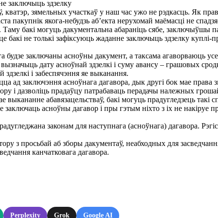
не заключыць здзелку
кватэр, зямельных участкаў у наш час ужо не рэдкасць. Як праві
пакупнік якога-небудзь аб’екта нерухомай маёмасці не спадзяе
у. Таму бакі могуць дакументальна абараніць сябе, заключыўшы п
це бакі не толькі зафіксуюць жаданне заключыць здзелку куплі-п
га будзе заключаны асноўны дакумент, а таксама агаворваюць усе 
 вызначыць дату асноўнай здзелкі і суму авансу – грашовых сродк
 здзелкі і забеспячэння яе выканання.
ляцца ад заключэння асноўнага дагавора, дык другі бок мае прав
вору і дазволіць прадаўцу патрабаваць перадачы належных гроша
ае выкананне абавязацельстваў, бакі могуць прадугледзець такі с
е заключаць асноўны дагавор і пры гэтым ніхто з іх не накіруе 
адугледжана законам для наступнага (асноўнага) дагавора. Рэгіс
ру з просьбай аб зборы дакументаў, неабходных для засведчанн
ведчання канчатковага дагавора.
Perplexity
Grok
Google AI