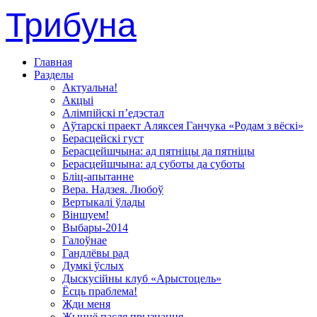
Трибуна
Главная
Разделы
Актуальна!
Акцыі
Алімпійскі п’едэстал
Аўтарскі праект Аляксея Ганчука «Родам з вёскі»
Берасцейскі густ
Берасцейшчына: ад пятніцы да пятніцы
Берасцейшчына: ад суботы да суботы
Бліц-апытанне
Вера. Надзея. Любоў
Вертыкалі ўлады
Віншуем!
Выбары-2014
Галоўнае
Гандлёвы рад
Думкі ўслых
Дыскусійны клуб «Арыстоцель»
Ёсць праблема!
Жди меня
Жыццё пасля прызнання