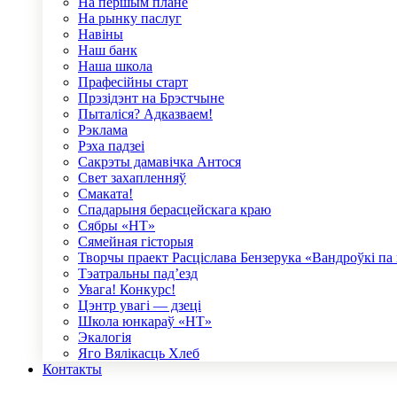
На першым плане
На рынку паслуг
Навiны
Наш банк
Наша школа
Прафесійны старт
Прэзідэнт на Брэстчыне
Пыталіся? Адказваем!
Рэклама
Рэха падзеі
Сакрэты дамавічка Антося
Свет захапленняў
Смаката!
Спадарыня берасцейскага краю
Сябры «НТ»
Сямейная гісторыя
Творчы праект Расціслава Бензерука «Вандроўкі па
Тэатральны пад’езд
Увага! Конкурс!
Цэнтр увагі — дзеці
Школа юнкараў «НТ»
Экалогія
Яго Вялікасць Хлеб
Контакты