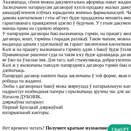
Аказваецца, сёння можна дакументальна аформіць нават жадан
Засведчанне натарыусам дагавораў куплі-продажу жылых дамоў, 
ажыццяўленнем пэўных юрыдычна значных фармальнасцей. Часта 
дамова канчатковая і гэты аб’ект будзе прададзены менавіта ям
гарантаванага правядзення здзелкі ў будучым. У гэтым дакумен
маюць права на судовую абарону.
У папярэднім дагаворы бакі вызначаюць тэрмін, на працягу яко
дагавора, кошт, тэрміны і парадак разлікаў. Такім чынам, можна
выдаецца адным з удзельнікаў як гарант заключэння канчатковай
Калі ж на працягу вызначанага тэрміну адзін з бакоў будзе ўхі
Правамоцнае рашэнне суда па такім іску будзе адпавядаць дага
яе ўжо на ўласнае імя. Для таго, каб стымуляваць добрасумленн
Калі ж у вызначаны паводле папярэдняга дагавора тэрмін бакі н
дзейнічаць.
Папярэдні дагавор павінен быць заключаны ў той форме, якая пр
робіцца па жаданні.
Любы з дагаворных бакоў можа звярнуцца ў натарыяльную канто
падрыхтуе неабходныя паперы і прызначыць зручны час для зас
Наталля ДУБОВІК,
дзяржаўны натарыус
Першай Брэсцкай дзяржаўнай
натарыяльнай канторы.
Нет времени читать?
Получите краткое изложение
ChatGPT