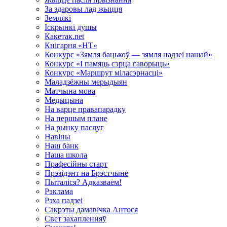
За здаровы лад жыцця
Землякі
Іскрынкі душы
Какетак.net
Кнігарня «НТ»
Конкурс «Зямля бацькоў — зямля надзеі нашай»
Конкурс «І памяць сэрца гаворыць»
Конкурс «Маршрут міласэрнасці»
Маладзёжны мерыдыян
Матчына мова
Медыцына
На варце правапарадку
На першым плане
На рынку паслуг
Навiны
Наш банк
Наша школа
Прафесійны старт
Прэзідэнт на Брэстчыне
Пыталіся? Адказваем!
Рэклама
Рэха падзеі
Сакрэты дамавічка Антося
Свет захапленняў