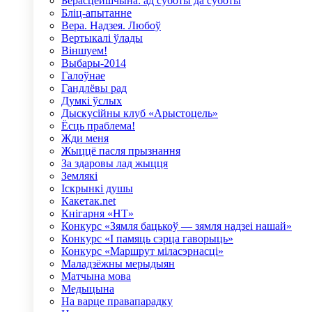
Берасцейшчына: ад суботы да суботы
Бліц-апытанне
Вера. Надзея. Любоў
Вертыкалі ўлады
Віншуем!
Выбары-2014
Галоўнае
Гандлёвы рад
Думкі ўслых
Дыскусійны клуб «Арыстоцель»
Ёсць праблема!
Жди меня
Жыццё пасля прызнання
За здаровы лад жыцця
Землякі
Іскрынкі душы
Какетак.net
Кнігарня «НТ»
Конкурс «Зямля бацькоў — зямля надзеі нашай»
Конкурс «І памяць сэрца гаворыць»
Конкурс «Маршрут міласэрнасці»
Маладзёжны мерыдыян
Матчына мова
Медыцына
На варце правапарадку