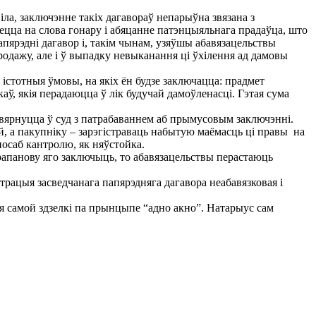
ла, заключэнне такіх дагавораў непарыўна звязана з
цца на слова гонару і абяцанне патэнцыяльнага прадаўца, што
апярэдні дагавор і, такім чынам, узяўшы абавязацельствы
родажу, але і ў выпадку невыканання ці ўхілення ад дамовы
істотныя ўмовы, на якіх ён будзе заключацца: прадмет
аў, якія перадаюцца ў лік будучай дамоўленасці. Гэтая сума
а звярнуцца ў суд з патрабаваннем аб прымусовым заключэнні.
й, а пакупніку – зарэгістраваць набытую маёмасць ці правы на
посаб кантролю, як няўстойка.
прапанову яго заключыць, то абавязацельствы перастаюць
трацыя засведчанага папярэдняга дагавора неабавязковая і
я самой здзелкі па прынцыпе “адно акно”. Натарыус сам